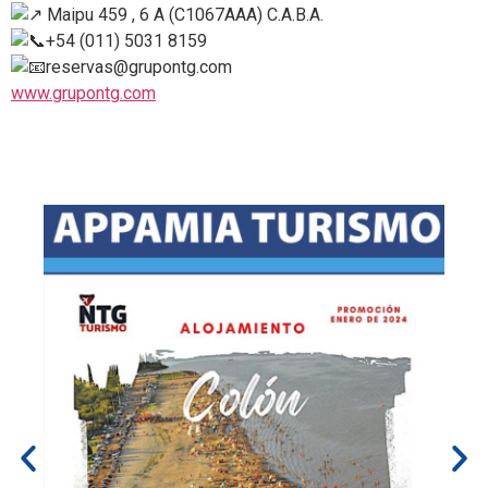
Maipu 459 , 6 A (C1067AAA) C.A.B.A.
+54 (011) 5031 8159
reservas@grupontg.com
www.grupontg.com