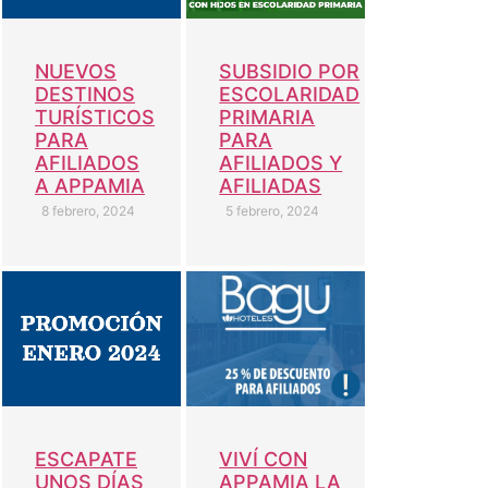
NUEVOS
SUBSIDIO POR
DESTINOS
ESCOLARIDAD
TURÍSTICOS
PRIMARIA
PARA
PARA
AFILIADOS
AFILIADOS Y
A APPAMIA
AFILIADAS
8 febrero, 2024
5 febrero, 2024
VIVÍ CON
ESCAPATE
APPAMIA LA
UNOS DÍAS