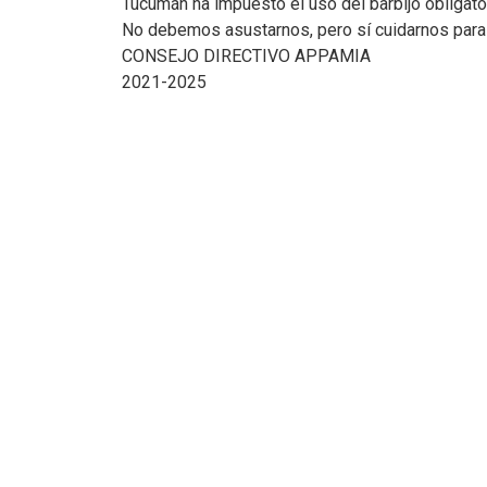
Tucumán ha impuesto el uso del barbijo obligato
No debemos asustarnos, pero sí cuidarnos para p
CONSEJO DIRECTIVO APPAMIA
2021-2025