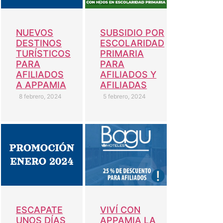
NUEVOS
SUBSIDIO POR
DESTINOS
ESCOLARIDAD
TURÍSTICOS
PRIMARIA
PARA
PARA
AFILIADOS
AFILIADOS Y
A APPAMIA
AFILIADAS
8 febrero, 2024
5 febrero, 2024
VIVÍ CON
ESCAPATE
APPAMIA LA
UNOS DÍAS