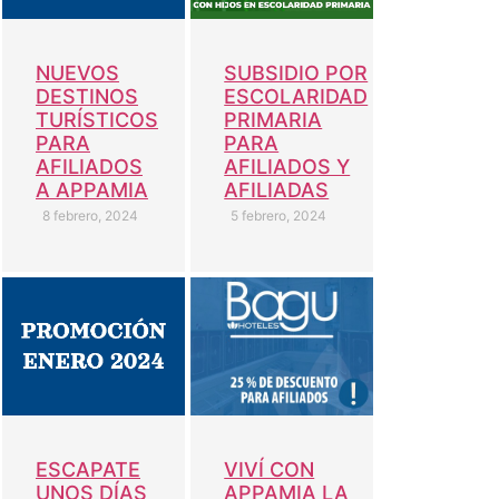
NUEVOS
SUBSIDIO POR
DESTINOS
ESCOLARIDAD
TURÍSTICOS
PRIMARIA
PARA
PARA
AFILIADOS
AFILIADOS Y
A APPAMIA
AFILIADAS
8 febrero, 2024
5 febrero, 2024
VIVÍ CON
ESCAPATE
APPAMIA LA
UNOS DÍAS